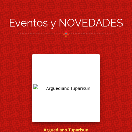
Eventos y NOVEDADES
 Manuelito
Arguediano Tuparisun
Huellas y