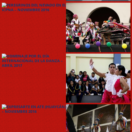
PEREGRINOS DEL NEVADO
EN EL ICPNA – NOVIEMBRE
2016
MUSEO ABRE DE NOCHE
«CARNAVALES Y VIRGEN DE
LA CANDELARIA» –
FEBRERO 2017
HOMENAJE POR EL DÍA
INTERNACIONAL DE LA
DANZA – ABRIL 2017
EXPRESARTE EN LIMA
(LINCE) – MAYO 2017
EXPRESARTE EN ATE
(HUAYCÁN) – NOVIEMBRE
2016
CONVERSATORIO
FESTIVIDAD DEL SEÑOR DEL