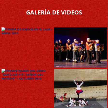
GALERÍA DE VIDEOS
TIERRA DE ICAROS EN EL
LUM – ABRIL 2017
PREVIAS DE PEREGRINOS
DEL NEVADO EN EL TEATRO
MUNICIPAL – NOVIEMBRE
2016
PRESENTACIÓN DEL LIBRO
“QOYLLUR RITI. SEÑOR DEL
NEVADO” – OCTUBRE 2016
PEREGRINOS DEL NEVADO
EN EL LUM – JUNIO 2017