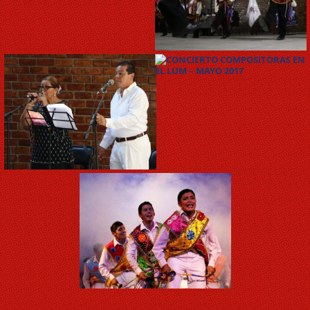
QOYLLURIT’I – OCTUBRE
2016
CONCIERTO
COMPOSITORAS EN EL LUM
– MAYO 2017
CONCIERTO DIDÁCTICO
“GÉNEROS MUSICALES DE LA
COSTA DEL PERÚ” – ABRIL
2017
COLORES DE LA MEMORIA
EN EL AUDITORIO LOS
INCAS – JUNIO 2017